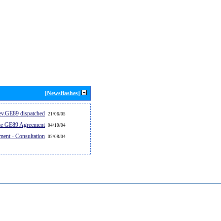
[Newsflashes]
v.GE89 dispatched...
21/06/05
the GE89 Agreement
04/10/04
ent - Consultation
02/08/04