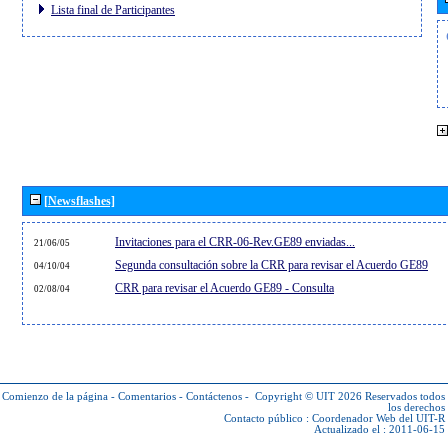
Lista final de Participantes
[Newsflashes]
Invitaciones para el CRR-06-Rev.GE89 enviadas...
21/06/05
Segunda consultación sobre la CRR para revisar el Acuerdo GE89
04/10/04
CRR para revisar el Acuerdo GE89 - Consulta
02/08/04
Comienzo de la página
-
Comentarios
-
Contáctenos
-
Copyright © UIT 2026
Reservados todos
los derechos
Contacto público :
Coordenador Web del UIT-R
Actualizado el : 2011-06-15