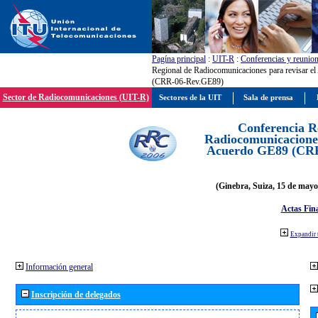
Pagína principal
:
UIT-R
:
Conferencias y reunio
Regional de Radiocomunicaciones para revisar e
(CRR-06-Rev.GE89)
Sector de Radiocomunicaciones (UIT-R)
Sectores de la UIT
Sala de prensa
Conferencia R
Radiocomunicaciones
Acuerdo GE89 (CR
(Ginebra, Suiza, 15 de mayo
Actas Fina
Expandir 
Información general
Inscripción de delegados