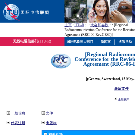
主页
:
ITU-R
； :
大会和会议
; :
: [Regional
Radiocommunication Conference for the Revisio
Agreement (RRC-06-Rev.GE89)]
无线电通信部门(ITU-R)
国际电联三大部门
新闻室
各项活动
[Regional Radiocomm
Conference for the Revisi
Agreement (RRC-06-
[(Geneva, Switzerland, 15 May-
最后文件
全部展开
一般信息
文件
代表注册
出版物
相关活动