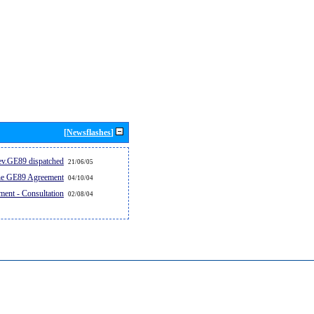
[Newsflashes]
v.GE89 dispatched...
21/06/05
the GE89 Agreement
04/10/04
ent - Consultation
02/08/04