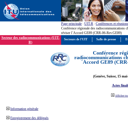
Page principale
:
UIT-R
:
Conférences et réunion
Conférence régionale des radiocommunications c
réviser l´Accord GE89 (CRR-06-Rev.GE89)
Secteur des radiocommunications (UIT-
Secteurs de l'UIT
Salle de presse
E
R)
Conférence régi
radiocommunications cha
´Accord GE89 (CRR
(Genève, Suisse, 15 mai
Actes final
Afficher to
Information générale
Enregistrement des délégués