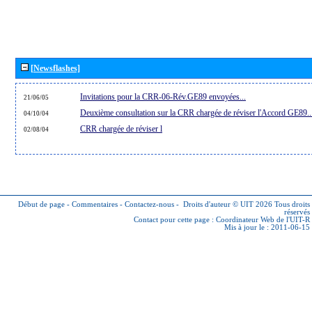
[Newsflashes]
Invitations pour la CRR-06-Rév.GE89 envoyées...
21/06/05
Deuxième consultation sur la CRR chargée de réviser l'Accord GE89..
04/10/04
CRR chargée de réviser l
02/08/04
Début de page
-
Commentaires
-
Contactez-nous
-
Droits d'auteur © UIT 2026
Tous droits
réservés
Contact pour cette page :
Coordinateur Web de l'UIT-R
Mis à jour le : 2011-06-15