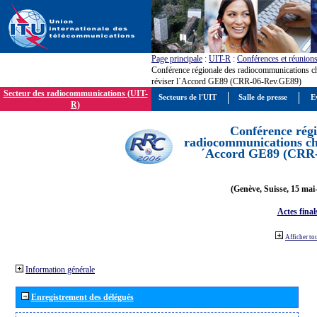
Page principale
:
UIT-R
:
Conférences et réunion
Conférence régionale des radiocommunications c
réviser l´Accord GE89 (CRR-06-Rev.GE89)
Secteur des radiocommunications (UIT-
Secteurs de l'UIT
Salle de presse
E
R)
Conférence régi
radiocommunications cha
´Accord GE89 (CRR
(Genève, Suisse, 15 mai
Actes final
Afficher to
Information générale
Enregistrement des délégués