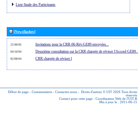
Liste finale des Participants
[Newsflashes]
Invitations pour la CRR-06-Rév.GE89 envoyées...
21/06/05
Deuxième consultation sur la CRR chargée de réviser l'Accord GE89..
04/10/04
CRR chargée de réviser l
02/08/04
Début de page
-
Commentaires
-
Contactez-nous
-
Droits d'auteur © UIT 2026
Tous droits
réservés
Contact pour cette page :
Coordinateur Web de l'UIT-R
Mis à jour le : 2011-06-15