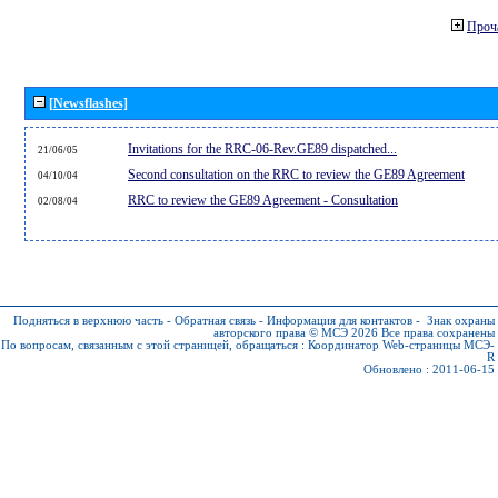
Проч
[Newsflashes]
Invitations for the RRC-06-Rev.GE89 dispatched...
21/06/05
Second consultation on the RRC to review the GE89 Agreement
04/10/04
RRC to review the GE89 Agreement - Consultation
02/08/04
Подняться в верхнюю часть
-
Обратная связь
-
Информация для контактов
-
Знак охраны
авторского права © МСЭ 2026
Все права сохранены
По вопросам, связанным с этой страницей, обращаться :
Координатор Web-страницы МСЭ-
R
Обновлено : 2011-06-15