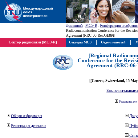
Домашний
:
МСЭ-R
:
Конференции и собрани
Radiocommunication Conference for the Revisio
Agreement (RRC-06-Rev.GE89)]
Сектор радиосвязи (МСЭ-R)
Секторы МСЭ
Отдел новостей
М
[Regional Radiocom
Conference for the Revis
Agreement (RRC-06-
[(Geneva, Switzerland, 15 May
Заключительные 
Расширить все
Общая информация
Доку
Регистрация делегатов
Публ
Связа