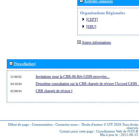
Activités connexes
Organisations Régionales
[CEPT]
[EBU]
Autres informations
[Newsflashes]
Invitations pour la CRR-06-Rév.GE89 envoyées...
21/06/05
Deuxième consultation sur la CRR chargée de réviser l'Accord GE89..
04/10/04
CRR chargée de réviser l
02/08/04
Début de page
-
Commentaires
-
Contactez-nous
-
Droits d'auteur © UIT 2026
Tous droits
réservés
Contact pour cette page :
Coordinateur Web de l'UIT-R
Mis à jour le : 2011-06-15