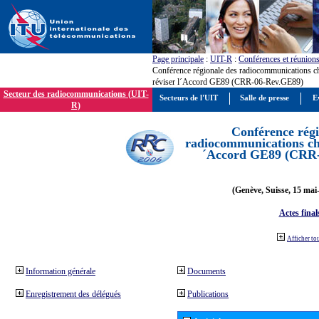
Page principale
:
UIT-R
:
Conférences et réunion
Conférence régionale des radiocommunications c
réviser l´Accord GE89 (CRR-06-Rev.GE89)
Secteur des radiocommunications (UIT-
Secteurs de l'UIT
Salle de presse
E
R)
Conférence régi
radiocommunications cha
´Accord GE89 (CRR
(Genève, Suisse, 15 mai
Actes final
Afficher to
Information générale
Documents
Enregistrement des délégués
Publications