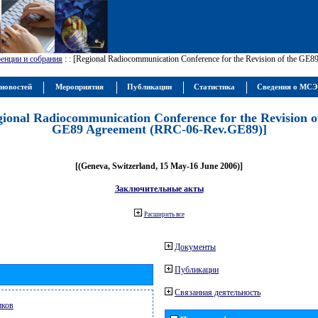
енции и собрания
:
: [Regional Radiocommunication Conference for the Revision of the GE
новостей
Мероприятия
Публикации
Статистика
Сведения о МС
gional Radiocommunication Conference for the Revision o
GE89 Agreement (RRC-06-Rev.GE89)]
[(Geneva, Switzerland, 15 May-16 June 2006)]
Заключительные акты
Расширить все
Документы
Публикации
Связанная деятельность
иков