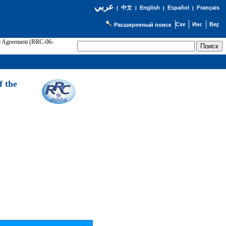
عربي
English
Español
Français
|
中文
|
|
|
Расширенный поиск
89 Agreement (RRC-06-
Э
f the