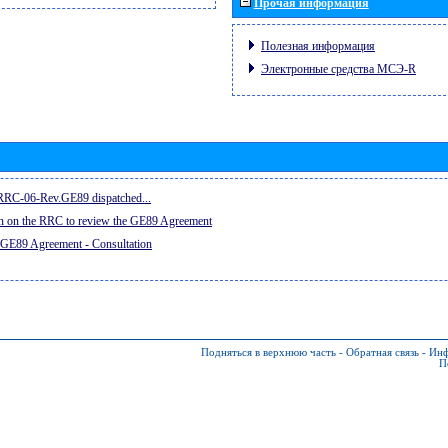
Прочая информация
Полезная информация
Электронные средства МСЭ-R
e RRC-06-Rev.GE89 dispatched...
on on the RRC to review the GE89 Agreement
 GE89 Agreement - Consultation
Подняться в верхнюю часть
-
Обратная связь
-
Инф
П