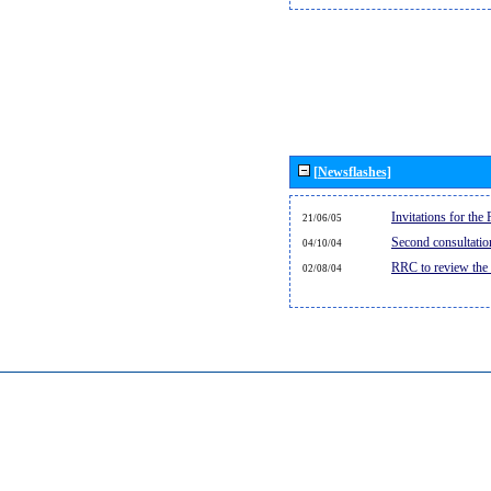
[Newsflashes]
Invitations for th
21/06/05
Second consultati
04/10/04
RRC to review the
02/08/04