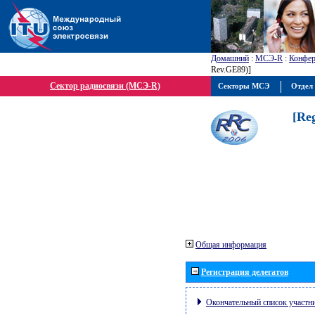
Домашний
:
МСЭ-R
:
Конфер
Rev.GE89)]
Сектор радиосвязи (МСЭ-R)
Секторы МСЭ
Отдел 
[Re
Общая информация
Регистрация делегатов
Окончательный список участн