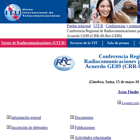
Pagína principal
:
UIT-R
:
Conferencias y reunio
Conferencia Regional de Radiocomunicaciones par
Acuerdo GE89 (CRR-06-Rev.GE89)
Sector de Radiocomunicaciones (UIT-R)
Sectores de la UIT
Sala de prensa
Conferencia Reg
Radiocomunicaciones pa
Acuerdo GE89 (CRR-
(Ginebra, Suiza, 15 de mayo-16 
Actas Finales
Expandir todo
Información general
Documentos
Inscripción de delegados
Publicaciones
Actividades relacionadas