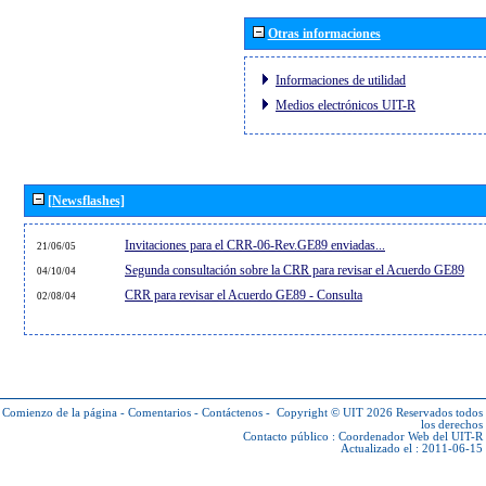
Otras informaciones
Informaciones de utilidad
Medios electrónicos UIT-R
[Newsflashes]
Invitaciones para el CRR-06-Rev.GE89 enviadas...
21/06/05
Segunda consultación sobre la CRR para revisar el Acuerdo GE89
04/10/04
CRR para revisar el Acuerdo GE89 - Consulta
02/08/04
Comienzo de la página
-
Comentarios
-
Contáctenos
-
Copyright © UIT 2026
Reservados todos
los derechos
Contacto público :
Coordenador Web del UIT-R
Actualizado el : 2011-06-15