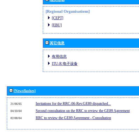
[Regional Organisations]
[CEPT]
[EBU]
其它信息
有用信息
ITU-R 电子设备
[Newsflashes]
Invitations for the RRC-06-Rev.GE89 dispatched...
21/06/05
Second consultation on the RRC to review the GE89 Agreement
04/10/04
RRC to review the GE89 Agreement - Consultation
02/08/04