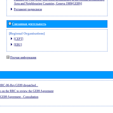
Area and Neighbouring Countries, Geneva 1989(GE89)]
Регламент радиосвязи
Связанная деятельность
[Regional Organisations]
[CEPT]
[EBU]
Прочая информация
e RRC-06-Rev.GE89 dispatched...
on on the RRC to review the GE89 Agreement
 GE89 Agreement - Consultation