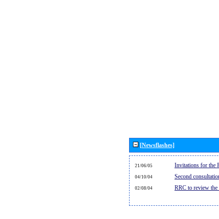
[Newsflashes]
Invitations for th
21/06/05
Second consultati
04/10/04
RRC to review the
02/08/04