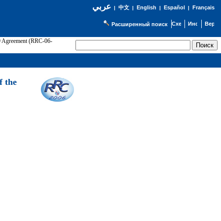
عربي
English
Español
Français
|
中文
|
|
|
Расширенный поиск
89 Agreement (RRC-06-
Э
f the