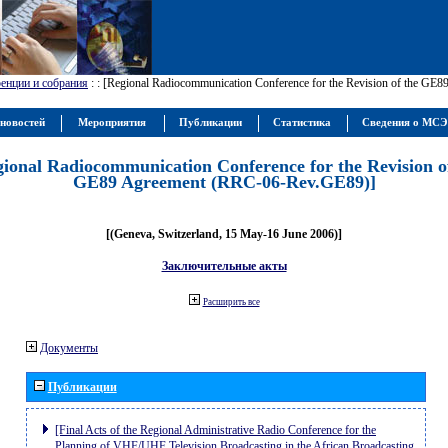
енции и собрания
:
: [Regional Radiocommunication Conference for the Revision of the GE
новостей
Мероприятия
Публикации
Статистика
Сведения о МС
gional Radiocommunication Conference for the Revision o
GE89 Agreement (RRC-06-Rev.GE89)]
[(Geneva, Switzerland, 15 May-16 June 2006)]
Заключительные акты
Расширить все
Документы
Публикации
[Final Acts of the Regional Administrative Radio Conference for the
Planning of VHF/UHF Television Broadcasting in the African Broadcasting