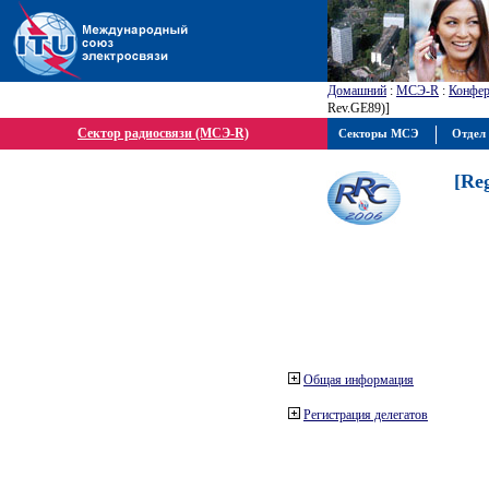
Домашний
:
МСЭ-R
:
Конфер
Rev.GE89)]
Сектор радиосвязи (МСЭ-R)
Секторы МСЭ
Отдел 
[Re
Общая информация
Регистрация делегатов