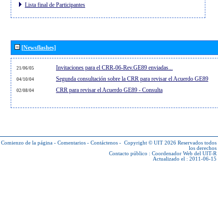
Lista final de Participantes
[Newsflashes]
Invitaciones para el CRR-06-Rev.GE89 enviadas...
21/06/05
Segunda consultación sobre la CRR para revisar el Acuerdo GE89
04/10/04
CRR para revisar el Acuerdo GE89 - Consulta
02/08/04
Comienzo de la página
-
Comentarios
-
Contáctenos
-
Copyright © UIT 2026
Reservados todos
los derechos
Contacto público :
Coordenador Web del UIT-R
Actualizado el : 2011-06-15