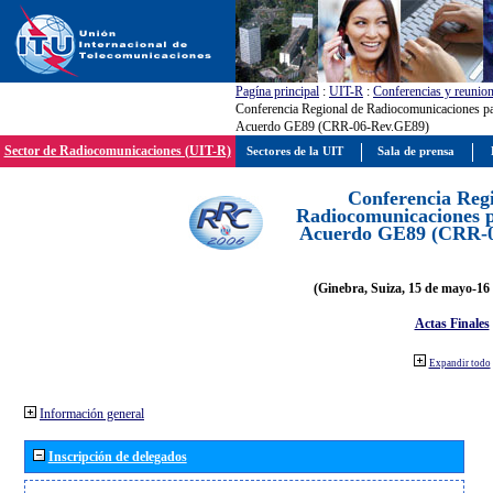
Pagína principal
:
UIT-R
:
Conferencias y reunio
Conferencia Regional de Radiocomunicaciones par
Acuerdo GE89 (CRR-06-Rev.GE89)
Sector de Radiocomunicaciones (UIT-R)
Sectores de la UIT
Sala de prensa
Conferencia Reg
Radiocomunicaciones pa
Acuerdo GE89 (CRR-
(Ginebra, Suiza, 15 de mayo-16 
Actas Finales
Expandir todo
Información general
Inscripción de delegados