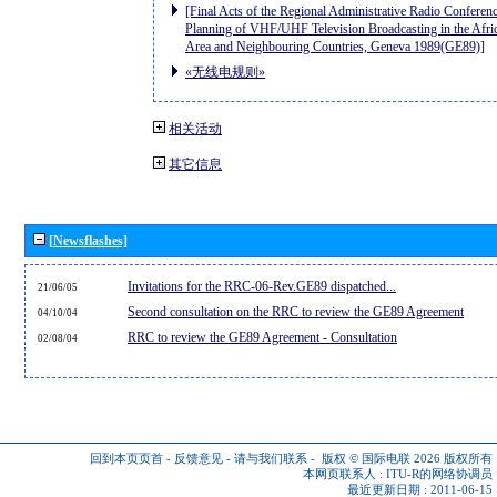
[Final Acts of the Regional Administrative Radio Conferenc
Planning of VHF/UHF Television Broadcasting in the Afri
Area and Neighbouring Countries, Geneva 1989(GE89)]
«无线电规则»
相关活动
其它信息
[Newsflashes]
Invitations for the RRC-06-Rev.GE89 dispatched...
21/06/05
Second consultation on the RRC to review the GE89 Agreement
04/10/04
RRC to review the GE89 Agreement - Consultation
02/08/04
回到本页页首
-
反馈意见
-
请与我们联系
-
版权 © 国际电联 2026
版权所有
本网页联系人 :
ITU-R的网络协调员
最近更新日期 : 2011-06-15