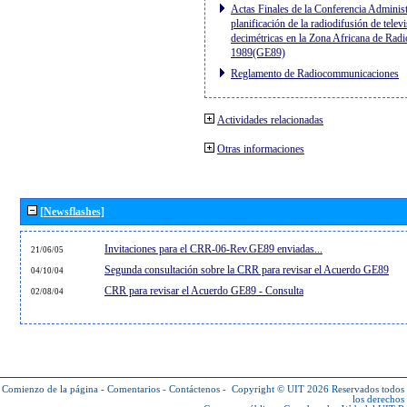
Actas Finales de la Conferencia Administ
planificación de la radiodifusión de telev
decimétricas en la Zona Africana de Radi
1989(GE89)
Reglamento de Radiocommunicaciones
Actividades relacionadas
Otras informaciones
[Newsflashes]
Invitaciones para el CRR-06-Rev.GE89 enviadas...
21/06/05
Segunda consultación sobre la CRR para revisar el Acuerdo GE89
04/10/04
CRR para revisar el Acuerdo GE89 - Consulta
02/08/04
Comienzo de la página
-
Comentarios
-
Contáctenos
-
Copyright © UIT 2026
Reservados todos
los derechos