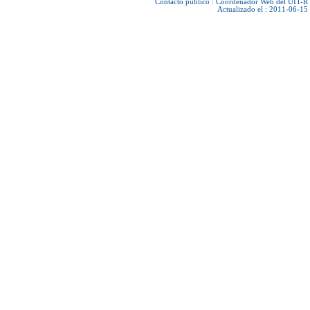
Contacto público :
Coordenador Web del UIT-R
Actualizado el : 2011-06-15