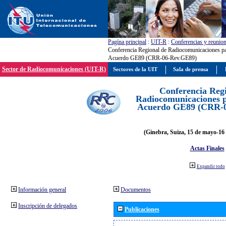
Pagína principal
:
UIT-R
:
Conferencias y reunio
Conferencia Regional de Radiocomunicaciones par
Acuerdo GE89 (CRR-06-Rev.GE89)
Sector de Radiocomunicaciones (UIT-R)
Sectores de la UIT
Sala de prensa
Conferencia Reg
Radiocomunicaciones pa
Acuerdo GE89 (CRR-
(Ginebra, Suiza, 15 de mayo-16 
Actas Finales
Expandir todo
Información general
Documentos
Inscripción de delegados
Publicaciones