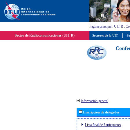
Pagína principal
:
UIT-R
:
Con
Sector de Radiocomunicaciones (UIT-R)
Sectores de la UIT
Sa
Confer
Información general
Inscripción de delegados
Lista final de Participantes