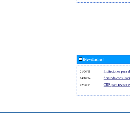
[Newsflashes]
Invitaciones para 
21/06/05
Segunda consultaci
04/10/04
CRR para revisar 
02/08/04