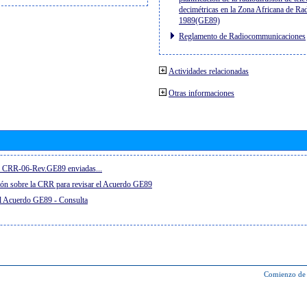
decimétricas en la Zona Africana de Ra
1989(GE89)
Reglamento de Radiocommunicaciones
Actividades relacionadas
Otras informaciones
el CRR-06-Rev.GE89 enviadas...
ón sobre la CRR para revisar el Acuerdo GE89
el Acuerdo GE89 - Consulta
Comienzo de 