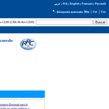
English
Français
Русский
عربي
|
中文
|
|
|
Búsqueda avanzada
uerdo GE89 (CRR-06-Rev.GE89)
Acuerdo
trativa Regional para la
evisión en ondas métricas y