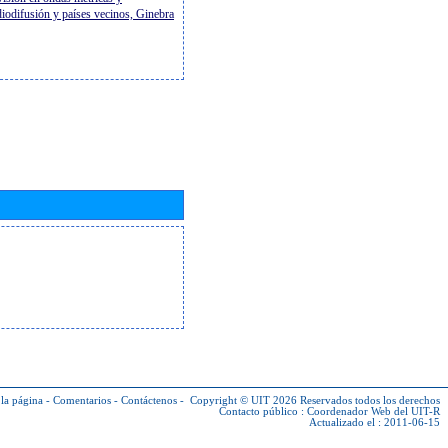
diodifusión y países vecinos, Ginebra
la página
-
Comentarios
-
Contáctenos
-
Copyright © UIT 2026
Reservados todos los derechos
Contacto público :
Coordenador Web del UIT-R
Actualizado el : 2011-06-15