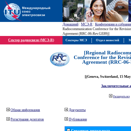
Домашний
:
МСЭ-R
:
Конференции и собрани
Radiocommunication Conference for the Revisio
Agreement (RRC-06-Rev.GE89)]
Сектор радиосвязи (МСЭ-R)
Секторы МСЭ
Отдел новостей
М
[Regional Radiocom
Conference for the Revis
Agreement (RRC-06-
[(Geneva, Switzerland, 15 May
Заключительные 
Расширить все
Общая информация
Документы
Регистрация делегатов
Публикации
Связанная деятельность