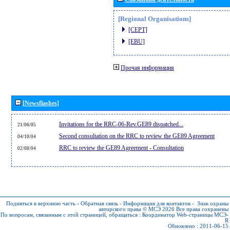
[Regional Organisations]
[CEPT]
[EBU]
Прочая информация
[Newsflashes]
Invitations for the RRC-06-Rev.GE89 dispatched...
21/06/05
Second consultation on the RRC to review the GE89 Agreement
04/10/04
RRC to review the GE89 Agreement - Consultation
02/08/04
Подняться в верхнюю часть
-
Обратная связь
-
Информация для контактов
-
Знак охраны
авторского права © МСЭ 2026
Все права сохранены
По вопросам, связанным с этой страницей, обращаться :
Координатор Web-страницы МСЭ-
R
Обновлено : 2011-06-15