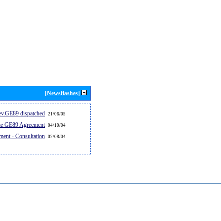
[Newsflashes]
v.GE89 dispatched...
21/06/05
the GE89 Agreement
04/10/04
ent - Consultation
02/08/04