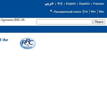
عربي
English
Español
Français
|
中文
|
|
|
Расширенный поиск
89 Agreement (RRC-06-
Э
f the