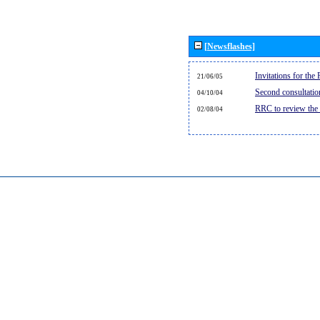
[Newsflashes]
Invitations for th
21/06/05
Second consultati
04/10/04
RRC to review the
02/08/04