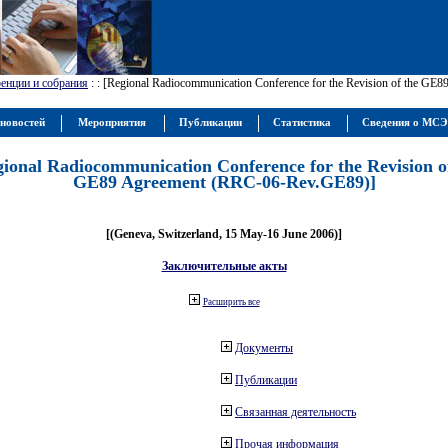
енции и собрания
:
: [Regional Radiocommunication Conference for the Revision of the GE
новостей
Мероприятия
Публикации
Статистика
Сведения о МС
gional Radiocommunication Conference for the Revision o
GE89 Agreement (RRC-06-Rev.GE89)]
[(Geneva, Switzerland, 15 May-16 June 2006)]
Заключительные акты
Расширить все
Документы
Публикации
Связанная деятельность
Прочая информация