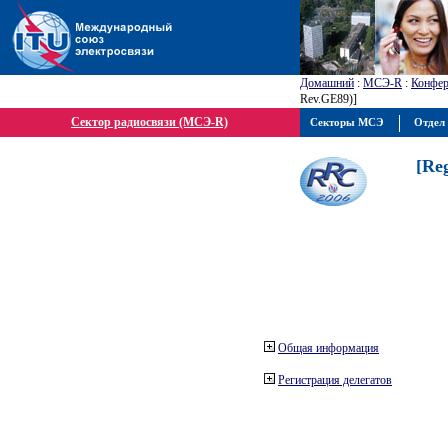
Домашний
:
МСЭ-R
:
Конфер
Rev.GE89)]
Сектор радиосвязи (МСЭ-R)
Секторы МСЭ
Отдел 
[Re
Общая информация
Регистрация делегатов