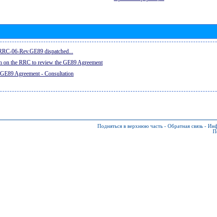
e RRC-06-Rev.GE89 dispatched...
on on the RRC to review the GE89 Agreement
 GE89 Agreement - Consultation
Подняться в верхнюю часть
-
Обратная связь
-
Инф
П