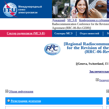
Домашний
:
МСЭ-R
:
Конференции и собрани
Radiocommunication Conference for the Revisio
Agreement (RRC-06-Rev.GE89)]
Сектор радиосвязи (МСЭ-R)
Секторы МСЭ
Отдел новостей
М
[Regional Radiocommun
for the Revision of t
(RRC-06-Re
[(Geneva, Switzerland, 15
Заключительн
Расширить
Общая информация
Регистрация делегатов