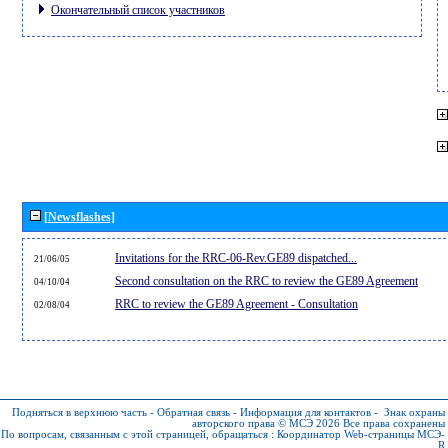
Окончательный список участников
[Newsflashes]
Invitations for the RRC-06-Rev.GE89 dispatched...
21/06/05
Second consultation on the RRC to review the GE89 Agreement
04/10/04
RRC to review the GE89 Agreement - Consultation
02/08/04
Подняться в верхнюю часть
-
Обратная связь
-
Информация для контактов
-
Знак охраны
авторского права © МСЭ 2026
Все права сохранены
По вопросам, связанным с этой страницей, обращаться :
Координатор Web-страницы МСЭ-
R