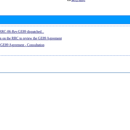
e RRC-06-Rev.GE89 dispatched...
on on the RRC to review the GE89 Agreement
 GE89 Agreement - Consultation