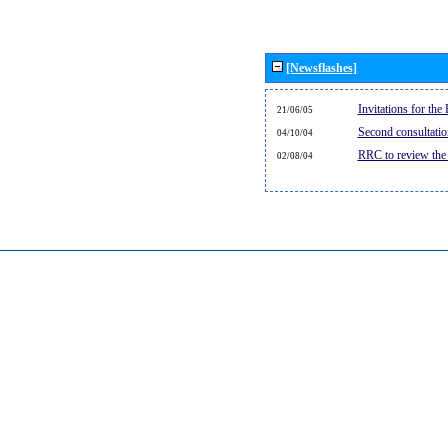
[Newsflashes]
Invitations for th
21/06/05
Second consultati
04/10/04
RRC to review the
02/08/04