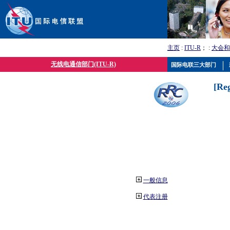
主页
:
ITU-R
； :
大会和
无线电通信部门(ITU-R)
国际电联三大部门
[Re
一般信息
代表注册