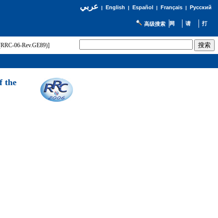
عربي
English
Español
Français
Русский
|
|
|
|
高级搜索
t (RRC-06-Rev.GE89)]
f the