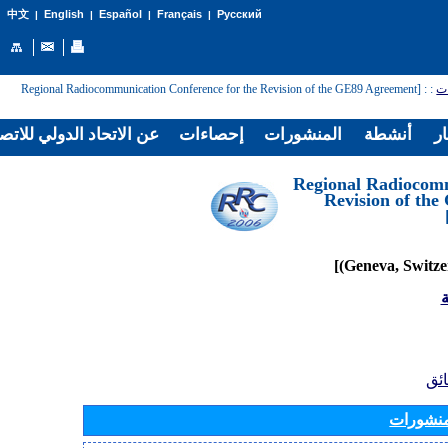
English
Español
Français
Русский
中文
|
|
|
|
: [Regional Radiocommunication Conference for the Revision of the GE89 Agreement
:
ات
ار
أنشطة
المنشورات
إحصاءات
عن الاتحاد الدولي للاتص
[Regional Radiocom
Revision of th
ة
ائق
منشورات