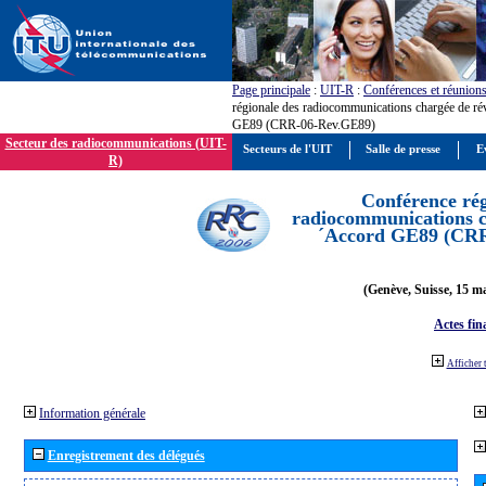
Page principale
:
UIT-R
:
Conférences et réunion
régionale des radiocommunications chargée de ré
GE89 (CRR-06-Rev.GE89)
Secteur des radiocommunications (UIT-
Secteurs de l'UIT
Salle de presse
E
R)
Conférence rég
radiocommunications ch
´Accord GE89 (CR
(Genève, Suisse, 15 ma
Actes fin
Afficher 
Information générale
Enregistrement des délégués