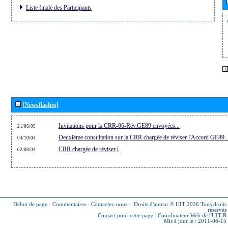
Liste finale des Participants
[Newsflashes]
Invitations pour la CRR-06-Rév.GE89 envoyées...
21/06/05
Deuxième consultation sur la CRR chargée de réviser l'Accord GE89..
04/10/04
CRR chargée de réviser l
02/08/04
Début de page
-
Commentaires
-
Contactez-nous
-
Droits d'auteur © UIT 2026
Tous droits
réservés
Contact pour cette page :
Coordinateur Web de l'UIT-R
Mis à jour le : 2011-06-15