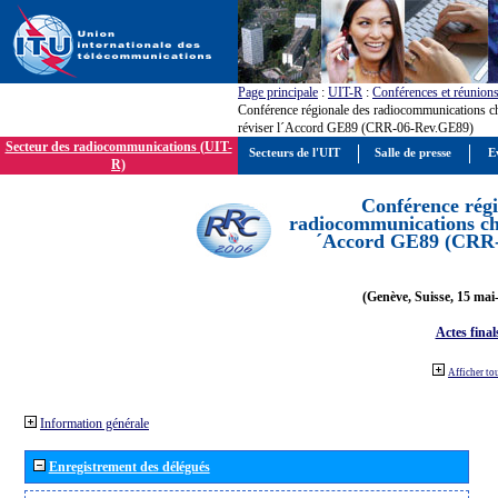
Page principale
:
UIT-R
:
Conférences et réunion
Conférence régionale des radiocommunications c
réviser l´Accord GE89 (CRR-06-Rev.GE89)
Secteur des radiocommunications (UIT-
Secteurs de l'UIT
Salle de presse
E
R)
Conférence régi
radiocommunications cha
´Accord GE89 (CRR
(Genève, Suisse, 15 mai
Actes final
Afficher to
Information générale
Enregistrement des délégués