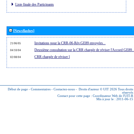
Liste finale des Participants
[Newsflashes]
Invitations pour la CRR-06-Rév.GE89 envoyées...
21/06/05
Deuxième consultation sur la CRR chargée de réviser l'Accord GE89..
04/10/04
CRR chargée de réviser l
02/08/04
Début de page
-
Commentaires
-
Contactez-nous
-
Droits d'auteur © UIT 2026
Tous droits
réservés
Contact pour cette page :
Coordinateur Web de l'UIT-R
Mis à jour le : 2011-06-15