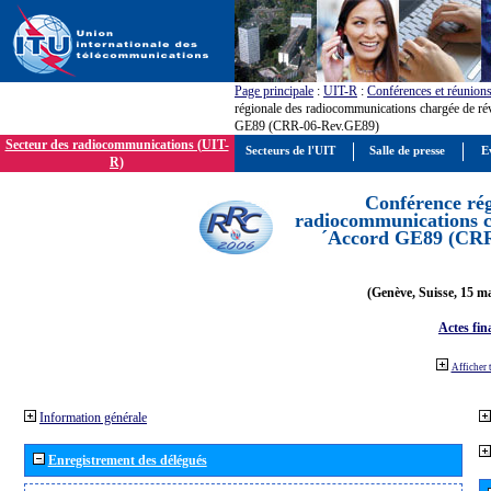
Page principale
:
UIT-R
:
Conférences et réunion
régionale des radiocommunications chargée de ré
GE89 (CRR-06-Rev.GE89)
Secteur des radiocommunications (UIT-
Secteurs de l'UIT
Salle de presse
E
R)
Conférence rég
radiocommunications ch
´Accord GE89 (CR
(Genève, Suisse, 15 ma
Actes fin
Afficher 
Information générale
Enregistrement des délégués