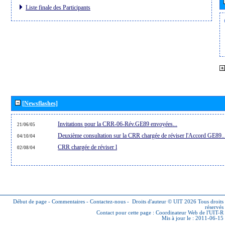
Liste finale des Participants
[Newsflashes]
Invitations pour la CRR-06-Rév.GE89 envoyées...
21/06/05
Deuxième consultation sur la CRR chargée de réviser l'Accord GE89..
04/10/04
CRR chargée de réviser l
02/08/04
Début de page
-
Commentaires
-
Contactez-nous
-
Droits d'auteur © UIT 2026
Tous droits
réservés
Contact pour cette page :
Coordinateur Web de l'UIT-R
Mis à jour le : 2011-06-15