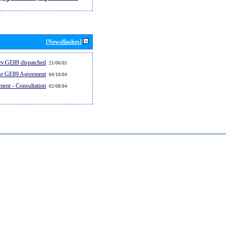
[Newsflashes]
v.GE89 dispatched...
21/06/05
the GE89 Agreement
04/10/04
ent - Consultation
02/08/04