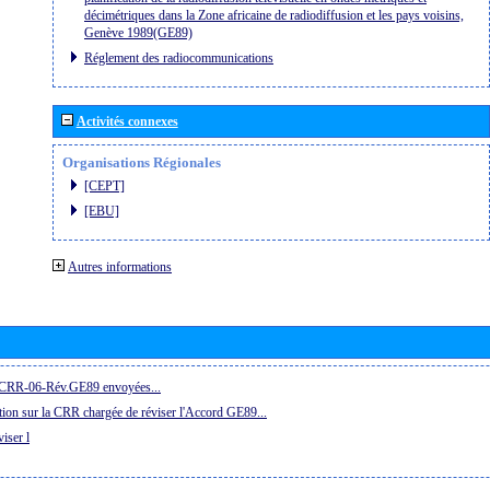
décimétriques dans la Zone africaine de radiodiffusion et les pays voisins,
Genève 1989(GE89)
Réglement des radiocommunications
Activités connexes
Organisations Régionales
[CEPT]
[EBU]
Autres informations
la CRR-06-Rév.GE89 envoyées...
ion sur la CRR chargée de réviser l'Accord GE89...
iser l