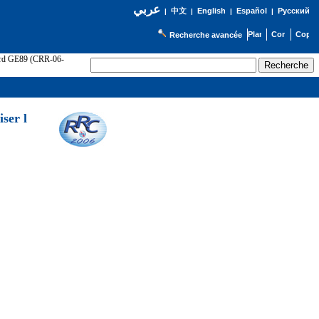
عربي
English
Español
Русский
|
中文
|
|
|
Recherche avancée
cord GE89 (CRR-06-
ser l