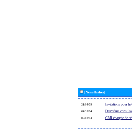
[Newsflashes]
Invitations pour 
21/06/05
Deuxième consultat
04/10/04
CRR chargée de rév
02/08/04