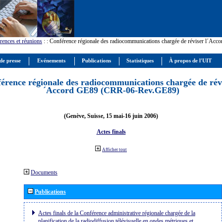
rences et réunions
:
: Conférence régionale des radiocommunications chargée de réviser l´Ac
de presse
Evénements
Publications
Statistiques
À propos de l'UIT
érence régionale des radiocommunications chargée de révi
´Accord GE89 (CRR-06-Rev.GE89)
(Genève, Suisse, 15 mai-16 juin 2006)
Actes finals
Afficher tout
Documents
Publications
Actes finals de la Conférence administrative régionale chargée de la
planification de la radiodiffusion télévisuelle en ondes métriques et