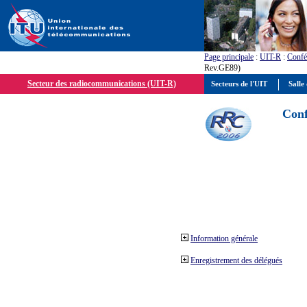
Page principale
:
UIT-R
:
Confé
Rev.GE89)
Secteur des radiocommunications (UIT-R)
Secteurs de l'UIT
Salle 
Conf
Information générale
Enregistrement des délégués