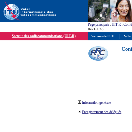
Page principale
:
UIT-R
:
Confé
Rev.GE89)
Secteur des radiocommunications (UIT-R)
Secteurs de l'UIT
Salle 
Conf
Information générale
Enregistrement des délégués