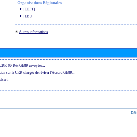
Organisations Régionales
[CEPT]
[EBU]
Autres informations
la CRR-06-Rév.GE89 envoyées...
ion sur la CRR chargée de réviser l'Accord GE89...
iser l
Déb