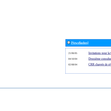
[Newsflashes]
Invitations pour 
21/06/05
Deuxième consultat
04/10/04
CRR chargée de rév
02/08/04