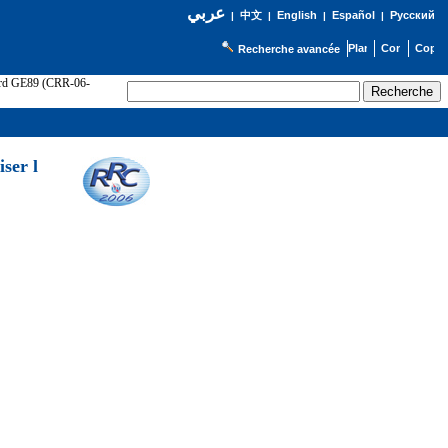
عربي
English
Español
Русский
|
中文
|
|
|
Recherche avancée
cord GE89 (CRR-06-
ser l