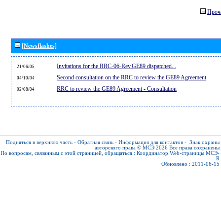
Проч
[Newsflashes]
Invitations for the RRC-06-Rev.GE89 dispatched...
21/06/05
Second consultation on the RRC to review the GE89 Agreement
04/10/04
RRC to review the GE89 Agreement - Consultation
02/08/04
Подняться в верхнюю часть
-
Обратная связь
-
Информация для контактов
-
Знак охраны
авторского права © МСЭ 2026
Все права сохранены
По вопросам, связанным с этой страницей, обращаться :
Координатор Web-страницы МСЭ-
R
Обновлено : 2011-06-15