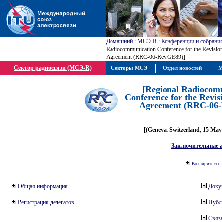
Домашний
:
МСЭ-R
:
Конференции и собрани
Radiocommunication Conference for the Revisio
Agreement (RRC-06-Rev.GE89)]
Сектор радиосвязи (МСЭ-R)
Секторы МСЭ
Отдел новостей
М
[Regional Radiocom
Conference for the Revis
Agreement (RRC-06-
[(Geneva, Switzerland, 15 May
Заключительные 
Расширить все
Общая информация
Доку
Регистрация делегатов
Публ
Связа