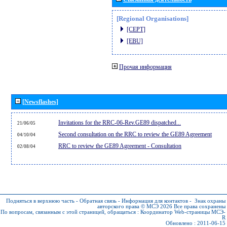
[Regional Organisations]
[CEPT]
[EBU]
Прочая информация
[Newsflashes]
Invitations for the RRC-06-Rev.GE89 dispatched...
21/06/05
Second consultation on the RRC to review the GE89 Agreement
04/10/04
RRC to review the GE89 Agreement - Consultation
02/08/04
Подняться в верхнюю часть
-
Обратная связь
-
Информация для контактов
-
Знак охраны
авторского права © МСЭ 2026
Все права сохранены
По вопросам, связанным с этой страницей, обращаться :
Координатор Web-страницы МСЭ-
R
Обновлено : 2011-06-15