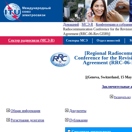
Домашний
:
МСЭ-R
:
Конференции и собрани
Radiocommunication Conference for the Revisio
Agreement (RRC-06-Rev.GE89)]
Сектор радиосвязи (МСЭ-R)
Секторы МСЭ
Отдел новостей
М
[Regional Radiocom
Conference for the Revis
Agreement (RRC-06-
[(Geneva, Switzerland, 15 May
Заключительные 
Расширить все
Общая информация
Документы
Регистрация делегатов
Публикации
Связанная деятельность