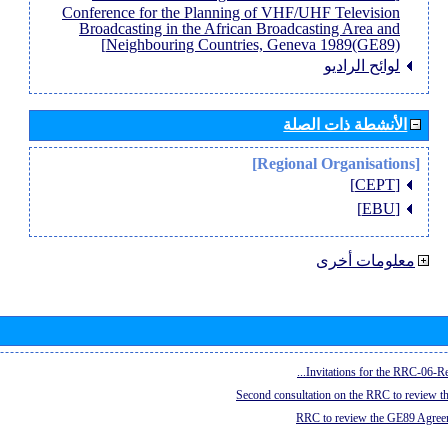
Conference for the Planning of VHF/UHF Television
Broadcasting in the African Broadcasting Area and
Neighbouring Countries, Geneva 1989(GE89)]
لوائح الراديو
الأنشطة ذات الصلة
[Regional Organisations]
[CEPT]
[EBU]
معلومات أخرى
Invitations for the RRC-06-Re
Second consultation on the RRC to review 
RRC to review the GE89 Agreem