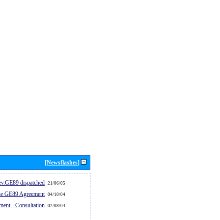
[Newsflashes]
v.GE89 dispatched...
21/06/05
the GE89 Agreement
04/10/04
ent - Consultation
02/08/04