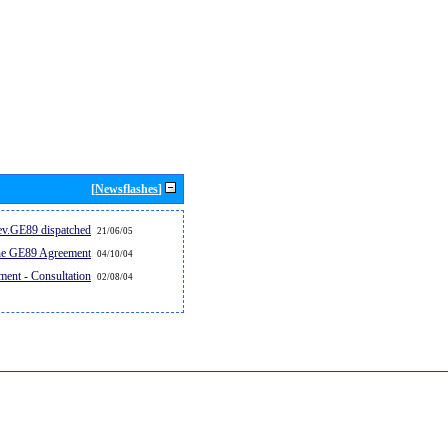
[Newsflashes]
v.GE89 dispatched...
21/06/05
the GE89 Agreement
04/10/04
ent - Consultation
02/08/04