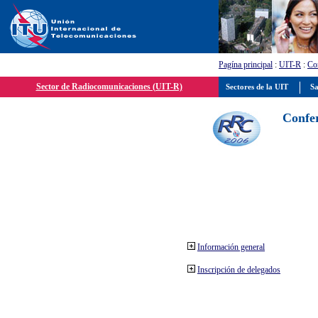
Pagína principal
:
UIT-R
:
Con
Sector de Radiocomunicaciones (UIT-R)
Sectores de la UIT
Sa
Confer
Información general
Inscripción de delegados