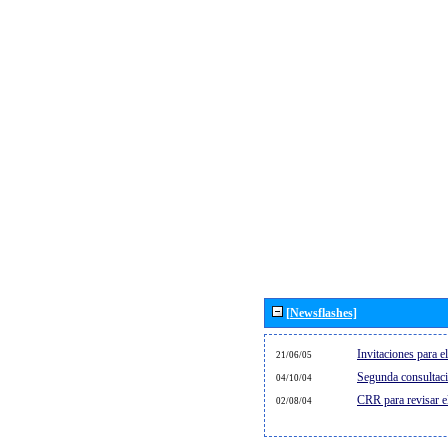
[Newsflashes]
Invitaciones para 
21/06/05
Segunda consultaci
04/10/04
CRR para revisar 
02/08/04