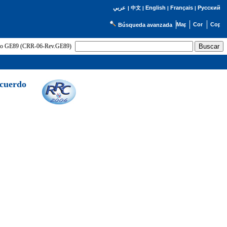
English
Français
Русский
عربي
|
中文
|
|
|
Búsqueda avanzada
uerdo GE89 (CRR-06-Rev.GE89)
Acuerdo