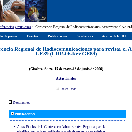
ferencias y reuniones
:
: Conferencia Regional de Radiocomunicaciones para revisar el Ac
la de prensa
Eventos
Publicaciones
Estadísticas
Acerca de la UIT
encia Regional de Radiocomunicaciones para revisar el 
GE89 (CRR-06-Rev.GE89)
(Ginebra, Suiza, 15 de mayo-16 de junio de 2006)
Actas Finales
Expandir todo
Documentos
Publicaciones
Actas Finales de la Conferencia Administrativa Regional para la
planificación de la radiodifusión de televisión en ondas métricas y