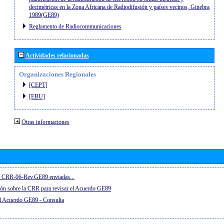
decimétricas en la Zona Africana de Radiodifusión y países vecinos, Ginebra
1989(GE89)
Reglamento de Radiocommunicaciones
Actividades relacionadas
Organizaciones Regionales
[CEPT]
[EBU]
Otras informaciones
el CRR-06-Rev.GE89 enviadas...
ón sobre la CRR para revisar el Acuerdo GE89
el Acuerdo GE89 - Consulta