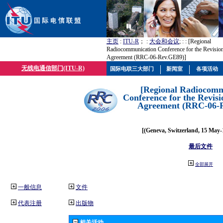
主页
:
ITU-R
； :
大会和会议
; :
: [Regional
Radiocommunication Conference for the Revisio
Agreement (RRC-06-Rev.GE89)]
无线电通信部门(ITU-R)
国际电联三大部门
新闻室
各项活动
[Regional Radiocomm
Conference for the Revisi
Agreement (RRC-06-
[(Geneva, Switzerland, 15 May-
最后文件
全部展开
一般信息
文件
代表注册
出版物
相关活动