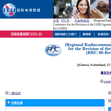
主页
:
ITU-R
； :
大会和会议
; :
: [Regional Ra
Conference for the Revision of the GE89 Agree
Rev.GE89)]
无线电通信部门(ITU-R)
国际电联三大部门
新闻室
各项活动
[Regional Radiocommun
for the Revision of t
(RRC-06-Re
[(Geneva, Switzerland, 15
最后文
全部展
一般信息
代表注册