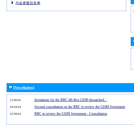
与会者最后名单
[Newsflashes]
Invitations for the RRC-06-Rev.GE89 dispatched...
21/06/05
Second consultation on the RRC to review the GE89 Agreement
04/10/04
RRC to review the GE89 Agreement - Consultation
02/08/04