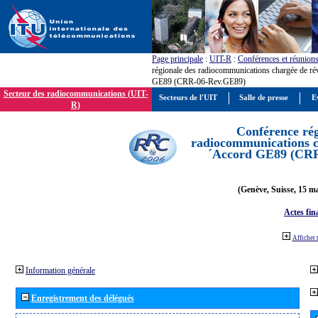
Page principale
:
UIT-R
:
Conférences et réunion
régionale des radiocommunications chargée de ré
GE89 (CRR-06-Rev.GE89)
Secteur des radiocommunications (UIT-
Secteurs de l'UIT
Salle de presse
E
R)
Conférence rég
radiocommunications ch
´Accord GE89 (CR
(Genève, Suisse, 15 ma
Actes fin
Afficher 
Information générale
Enregistrement des délégués