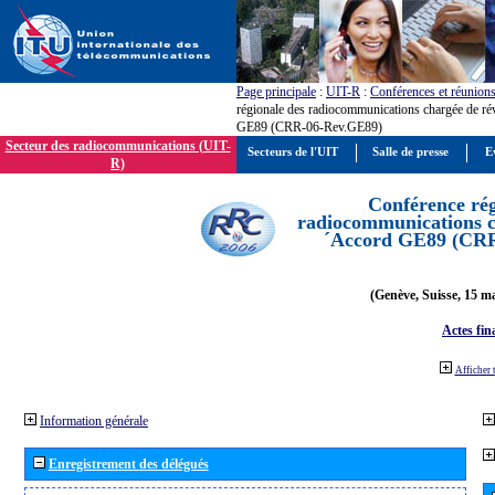
Page principale
:
UIT-R
:
Conférences et réunion
régionale des radiocommunications chargée de ré
GE89 (CRR-06-Rev.GE89)
Secteur des radiocommunications (UIT-
Secteurs de l'UIT
Salle de presse
E
R)
Conférence rég
radiocommunications ch
´Accord GE89 (CR
(Genève, Suisse, 15 ma
Actes fin
Afficher 
Information générale
Enregistrement des délégués