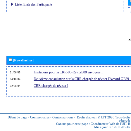
Liste finale des Participants
[Newsflashes]
Invitations pour la CRR-06-Rév.GE89 envoyées...
21/06/05
Deuxième consultation sur la CRR chargée de réviser l'Accord GE89..
04/10/04
CRR chargée de réviser l
02/08/04
Début de page
-
Commentaires
-
Contactez-nous
-
Droits d'auteur © UIT 2026
Tous droits
réservés
Contact pour cette page :
Coordinateur Web de l'UIT-R
Mis à jour le : 2011-06-15