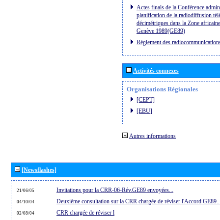
Actes finals de la Conférence admini
planification de la radiodiffusion té
décimétriques dans la Zone africaine
Genève 1989(GE89)
Réglement des radiocommunication
Activités connexes
Organisations Régionales
[CEPT]
[EBU]
Autres informations
[Newsflashes]
Invitations pour la CRR-06-Rév.GE89 envoyées...
21/06/05
Deuxième consultation sur la CRR chargée de réviser l'Accord GE89..
04/10/04
CRR chargée de réviser l
02/08/04