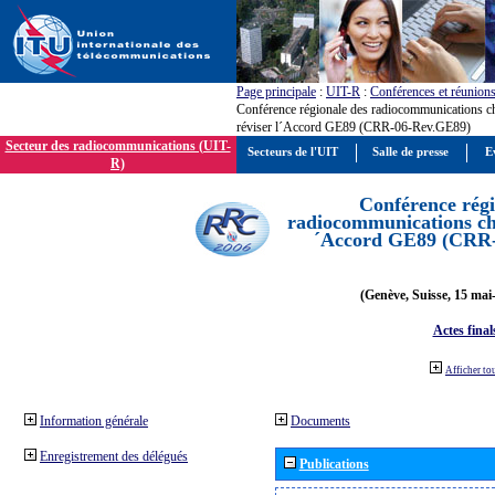
Page principale
:
UIT-R
:
Conférences et réunion
Conférence régionale des radiocommunications c
réviser l´Accord GE89 (CRR-06-Rev.GE89)
Secteur des radiocommunications (UIT-
Secteurs de l'UIT
Salle de presse
E
R)
Conférence régi
radiocommunications cha
´Accord GE89 (CRR
(Genève, Suisse, 15 mai
Actes final
Afficher to
Information générale
Documents
Enregistrement des délégués
Publications