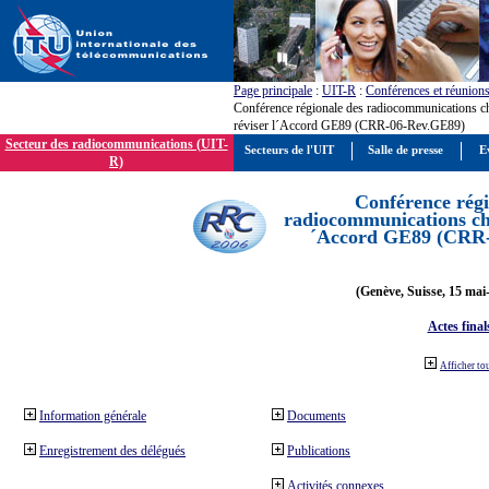
Page principale
:
UIT-R
:
Conférences et réunion
Conférence régionale des radiocommunications c
réviser l´Accord GE89 (CRR-06-Rev.GE89)
Secteur des radiocommunications (UIT-
Secteurs de l'UIT
Salle de presse
E
R)
Conférence régi
radiocommunications cha
´Accord GE89 (CRR
(Genève, Suisse, 15 mai
Actes final
Afficher to
Information générale
Documents
Enregistrement des délégués
Publications
Activités connexes