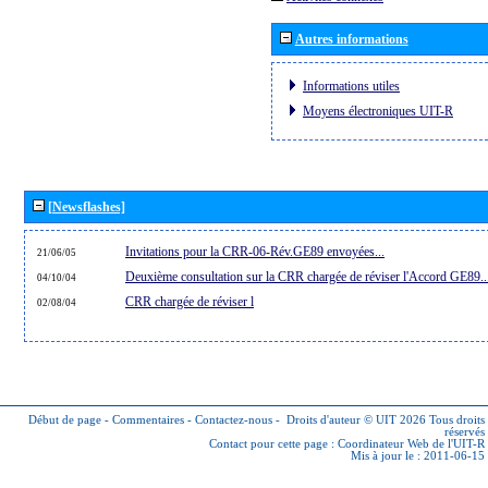
Autres informations
Informations utiles
Moyens électroniques UIT-R
[Newsflashes]
Invitations pour la CRR-06-Rév.GE89 envoyées...
21/06/05
Deuxième consultation sur la CRR chargée de réviser l'Accord GE89..
04/10/04
CRR chargée de réviser l
02/08/04
Début de page
-
Commentaires
-
Contactez-nous
-
Droits d'auteur © UIT 2026
Tous droits
réservés
Contact pour cette page :
Coordinateur Web de l'UIT-R
Mis à jour le : 2011-06-15