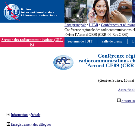
Page principale
:
UIT-R
:
Conférences et réunion
Conférence régionale des radiocommunications c
réviser l´Accord GE89 (CRR-06-Rev.GE89)
Secteur des radiocommunications (UIT-
Secteurs de l'UIT
Salle de presse
E
R)
Conférence régi
radiocommunications cha
´Accord GE89 (CRR
(Genève, Suisse, 15 mai
Actes final
Afficher to
Information générale
Enregistrement des délégués