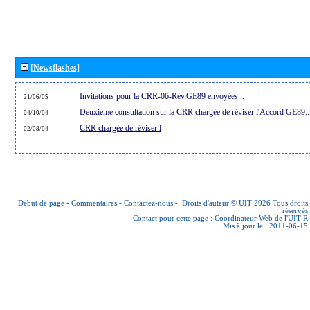
[Newsflashes]
Invitations pour la CRR-06-Rév.GE89 envoyées...
21/06/05
Deuxième consultation sur la CRR chargée de réviser l'Accord GE89..
04/10/04
CRR chargée de réviser l
02/08/04
Début de page
-
Commentaires
-
Contactez-nous
-
Droits d'auteur © UIT 2026
Tous droits
réservés
Contact pour cette page :
Coordinateur Web de l'UIT-R
Mis à jour le : 2011-06-15