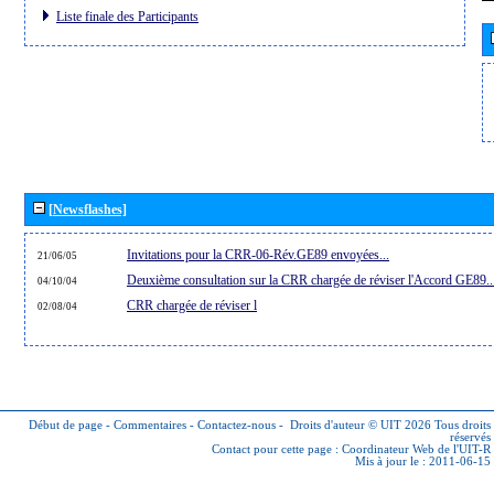
Liste finale des Participants
[Newsflashes]
Invitations pour la CRR-06-Rév.GE89 envoyées...
21/06/05
Deuxième consultation sur la CRR chargée de réviser l'Accord GE89..
04/10/04
CRR chargée de réviser l
02/08/04
Début de page
-
Commentaires
-
Contactez-nous
-
Droits d'auteur © UIT 2026
Tous droits
réservés
Contact pour cette page :
Coordinateur Web de l'UIT-R
Mis à jour le : 2011-06-15