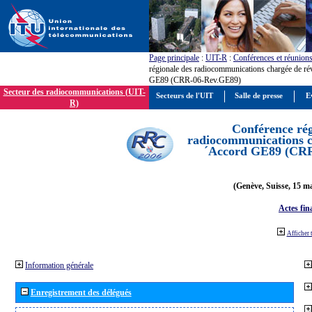
Page principale
:
UIT-R
:
Conférences et réunion
régionale des radiocommunications chargée de ré
GE89 (CRR-06-Rev.GE89)
Secteur des radiocommunications (UIT-
Secteurs de l'UIT
Salle de presse
E
R)
Conférence rég
radiocommunications ch
´Accord GE89 (CR
(Genève, Suisse, 15 ma
Actes fin
Afficher 
Information générale
Enregistrement des délégués