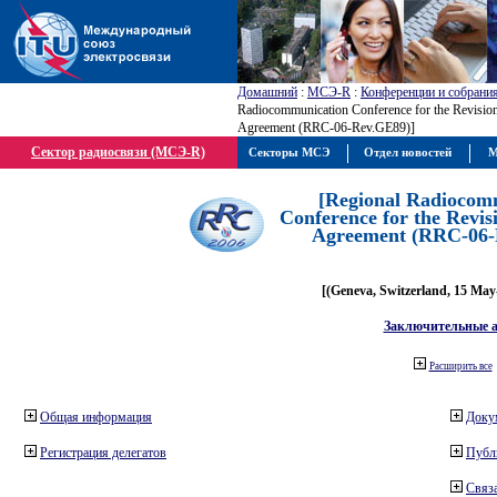
Домашний
:
МСЭ-R
:
Конференции и собрани
Radiocommunication Conference for the Revisio
Agreement (RRC-06-Rev.GE89)]
Сектор радиосвязи (МСЭ-R)
Секторы МСЭ
Отдел новостей
М
[Regional Radiocom
Conference for the Revis
Agreement (RRC-06-
[(Geneva, Switzerland, 15 May
Заключительные 
Расширить все
Общая информация
Доку
Регистрация делегатов
Публ
Связа