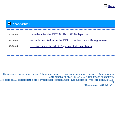
Проч
[Newsflashes]
Invitations for the RRC-06-Rev.GE89 dispatched...
21/06/05
Second consultation on the RRC to review the GE89 Agreement
04/10/04
RRC to review the GE89 Agreement - Consultation
02/08/04
Подняться в верхнюю часть
-
Обратная связь
-
Информация для контактов
-
Знак охраны
авторского права © МСЭ 2026
Все права сохранены
По вопросам, связанным с этой страницей, обращаться :
Координатор Web-страницы МСЭ-
R
Обновлено : 2011-06-15