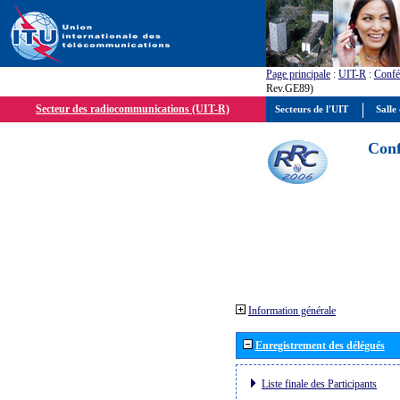
Page principale
:
UIT-R
:
Confé
Rev.GE89)
Secteur des radiocommunications (UIT-R)
Secteurs de l'UIT
Salle 
Conf
Information générale
Enregistrement des délégués
Liste finale des Participants