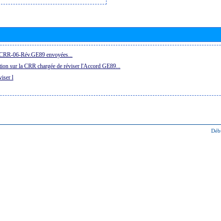
la CRR-06-Rév.GE89 envoyées...
ion sur la CRR chargée de réviser l'Accord GE89...
iser l
Déb