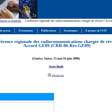
rences et réunions
:
: Conférence régionale des radiocommunications chargée de réviser l´Ac
de presse
Evénements
Publications
Statistiques
À propos de l'UIT
érence régionale des radiocommunications chargée de révi
´Accord GE89 (CRR-06-Rev.GE89)
(Genève, Suisse, 15 mai-16 juin 2006)
Actes finals
Afficher tout