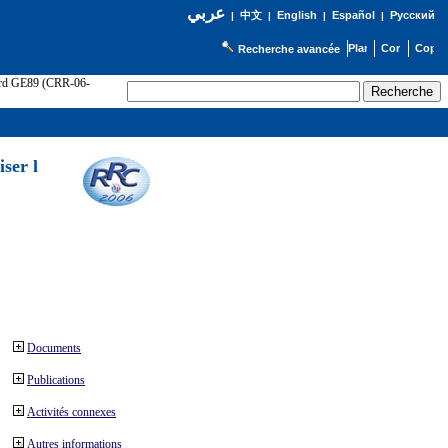
عربي
English
Español
Русский
|
中文
|
|
|
Recherche avancée
cord GE89 (CRR-06-
ser l
Documents
Publications
Activités connexes
Autres informations