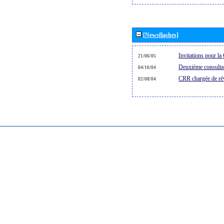
[Newsflashes]
Invitations pour 
21/06/05
Deuxième consultat
04/10/04
CRR chargée de rév
02/08/04