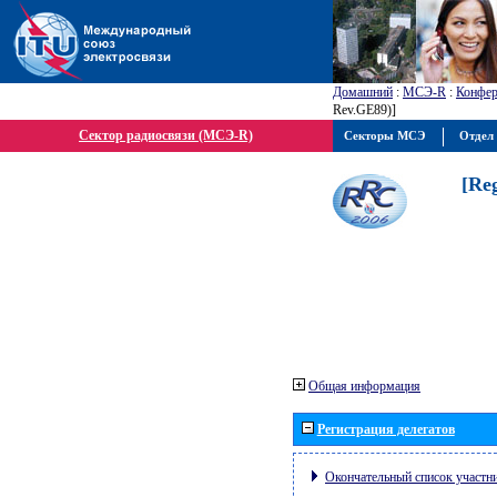
Домашний
:
МСЭ-R
:
Конфер
Rev.GE89)]
Сектор радиосвязи (МСЭ-R)
Секторы МСЭ
Отдел 
[Re
Общая информация
Регистрация делегатов
Окончательный список участн