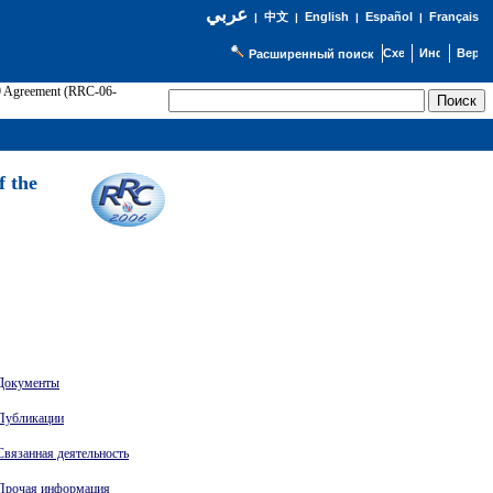
عربي
English
Español
Français
|
中文
|
|
|
Расширенный поиск
89 Agreement (RRC-06-
Э
f the
Документы
Публикации
Связанная деятельность
Прочая информация