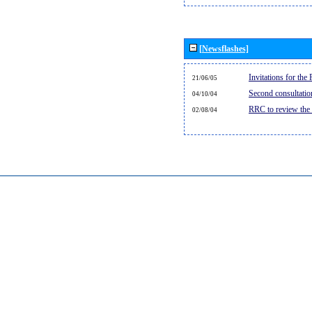
[Newsflashes]
Invitations for th
21/06/05
Second consultati
04/10/04
RRC to review the
02/08/04