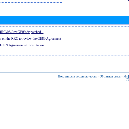
e RRC-06-Rev.GE89 dispatched...
on on the RRC to review the GE89 Agreement
 GE89 Agreement - Consultation
Подняться в верхнюю часть
-
Обратная связь
-
Инф
П