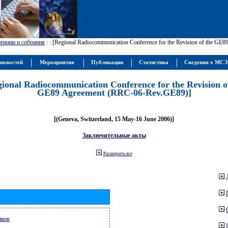
енции и собрания
:
: [Regional Radiocommunication Conference for the Revision of the GE
новостей
Мероприятия
Публикации
Статистика
Сведения о МС
gional Radiocommunication Conference for the Revision o
GE89 Agreement (RRC-06-Rev.GE89)]
[(Geneva, Switzerland, 15 May-16 June 2006)]
Заключительные акты
Расширить все
иков