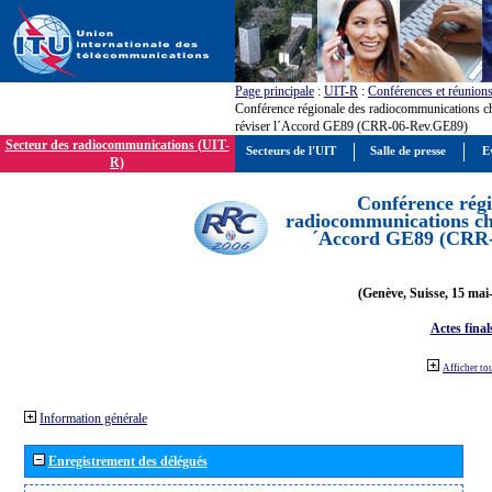
Page principale
:
UIT-R
:
Conférences et réunion
Conférence régionale des radiocommunications c
réviser l´Accord GE89 (CRR-06-Rev.GE89)
Secteur des radiocommunications (UIT-
Secteurs de l'UIT
Salle de presse
E
R)
Conférence régi
radiocommunications cha
´Accord GE89 (CRR
(Genève, Suisse, 15 mai
Actes final
Afficher to
Information générale
Enregistrement des délégués