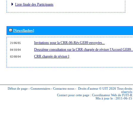
Liste finale des Participants
[Newsflashes]
Invitations pour la CRR-06-Rév.GE89 envoyées...
21/06/05
Deuxième consultation sur la CRR chargée de réviser l'Accord GE89..
04/10/04
CRR chargée de réviser l
02/08/04
Début de page
-
Commentaires
-
Contactez-nous
-
Droits d'auteur © UIT 2026
Tous droits
réservés
Contact pour cette page :
Coordinateur Web de l'UIT-R
Mis à jour le : 2011-06-15