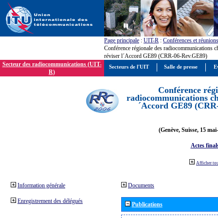
Page principale
:
UIT-R
:
Conférences et réunion
Conférence régionale des radiocommunications c
réviser l´Accord GE89 (CRR-06-Rev.GE89)
Secteur des radiocommunications (UIT-
Secteurs de l'UIT
Salle de presse
E
R)
Conférence régi
radiocommunications cha
´Accord GE89 (CRR
(Genève, Suisse, 15 mai
Actes final
Afficher to
Information générale
Documents
Enregistrement des délégués
Publications