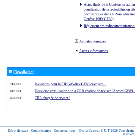
Actes finals de la Conférence admini
planification de la radiodiffusion té
décimétriques dans la Zone africaine
Genève 1989(GE89)
Réglement des radiocommunication
Activités connexes
Autres informations
[Newsflashes]
Invitations pour la CRR-06-Rév.GE89 envoyées...
21/06/05
Deuxième consultation sur la CRR chargée de réviser l'Accord GE89..
04/10/04
CRR chargée de réviser l
02/08/04
Début de page
-
Commentaires
-
Contactez-nous
-
Droits d'auteur © UIT 2026
Tous droits
réservés