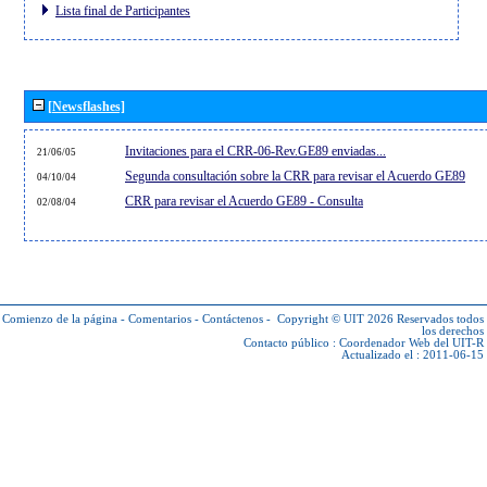
Lista final de Participantes
[Newsflashes]
Invitaciones para el CRR-06-Rev.GE89 enviadas...
21/06/05
Segunda consultación sobre la CRR para revisar el Acuerdo GE89
04/10/04
CRR para revisar el Acuerdo GE89 - Consulta
02/08/04
Comienzo de la página
-
Comentarios
-
Contáctenos
-
Copyright © UIT 2026
Reservados todos
los derechos
Contacto público :
Coordenador Web del UIT-R
Actualizado el : 2011-06-15