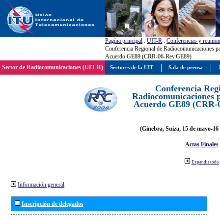
Pagína principal
:
UIT-R
:
Conferencias y reunio
Conferencia Regional de Radiocomunicaciones par
Acuerdo GE89 (CRR-06-Rev.GE89)
Sector de Radiocomunicaciones (UIT-R)
Sectores de la UIT
Sala de prensa
Conferencia Reg
Radiocomunicaciones pa
Acuerdo GE89 (CRR-
(Ginebra, Suiza, 15 de mayo-16 
Actas Finales
Expandir todo
Información general
Inscripción de delegados