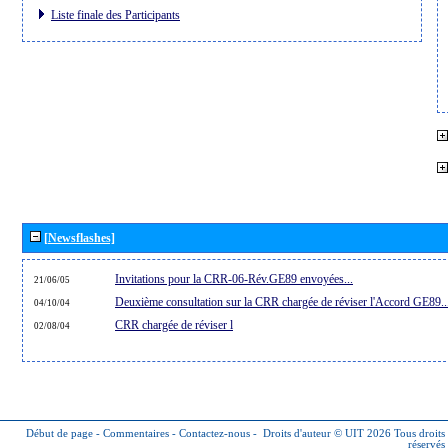
Liste finale des Participants
[Newsflashes]
Invitations pour la CRR-06-Rév.GE89 envoyées...
21/06/05
Deuxième consultation sur la CRR chargée de réviser l'Accord GE89..
04/10/04
CRR chargée de réviser l
02/08/04
Début de page
-
Commentaires
-
Contactez-nous
-
Droits d'auteur © UIT 2026
Tous droits
réservés