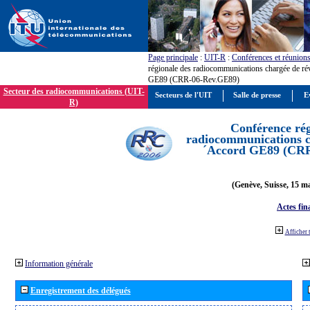
Page principale
:
UIT-R
:
Conférences et réunion
régionale des radiocommunications chargée de ré
GE89 (CRR-06-Rev.GE89)
Secteur des radiocommunications (UIT-
Secteurs de l'UIT
Salle de presse
E
R)
Conférence rég
radiocommunications ch
´Accord GE89 (CR
(Genève, Suisse, 15 ma
Actes fin
Afficher 
Information générale
Enregistrement des délégués