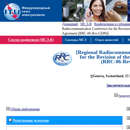
Домашний
:
МСЭ-R
:
Конференции и собрани
Radiocommunication Conference for the Revisio
Agreement (RRC-06-Rev.GE89)]
Сектор радиосвязи (МСЭ-R)
Секторы МСЭ
Отдел новостей
М
[Regional Radiocommun
for the Revision of t
(RRC-06-Re
[(Geneva, Switzerland, 15
Заключительн
Расширить
Общая информация
Регистрация делегатов