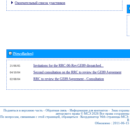
Окончательный список участников
[Newsflashes]
Invitations for the RRC-06-Rev.GE89 dispatched...
21/06/05
Second consultation on the RRC to review the GE89 Agreement
04/10/04
RRC to review the GE89 Agreement - Consultation
02/08/04
Подняться в верхнюю часть
-
Обратная связь
-
Информация для контактов
-
Знак охраны
авторского права © МСЭ 2026
Все права сохранены
По вопросам, связанным с этой страницей, обращаться :
Координатор Web-страницы МСЭ-
R
Обновлено : 2011-06-15