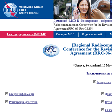
Домашний
:
МСЭ-R
:
Конференции и собрани
Radiocommunication Conference for the Revisio
Agreement (RRC-06-Rev.GE89)]
Сектор радиосвязи (МСЭ-R)
Секторы МСЭ
Отдел новостей
М
[Regional Radiocom
Conference for the Revis
Agreement (RRC-06-
[(Geneva, Switzerland, 15 May
Заключительные 
Расширить все
Общая информация
Доку
Регистрация делегатов
Публ
Связа