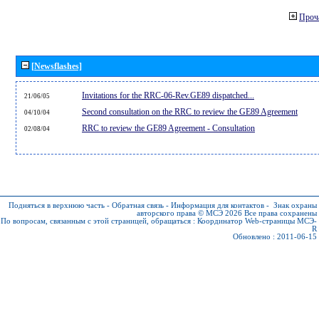
Проч
[Newsflashes]
Invitations for the RRC-06-Rev.GE89 dispatched...
21/06/05
Second consultation on the RRC to review the GE89 Agreement
04/10/04
RRC to review the GE89 Agreement - Consultation
02/08/04
Подняться в верхнюю часть
-
Обратная связь
-
Информация для контактов
-
Знак охраны
авторского права © МСЭ 2026
Все права сохранены
По вопросам, связанным с этой страницей, обращаться :
Координатор Web-страницы МСЭ-
R
Обновлено : 2011-06-15